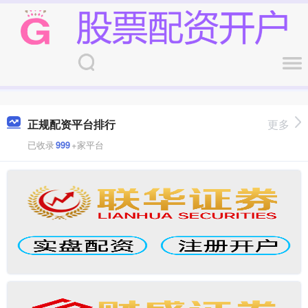
正规配资平台排行
更多
已收录
999
+家平台