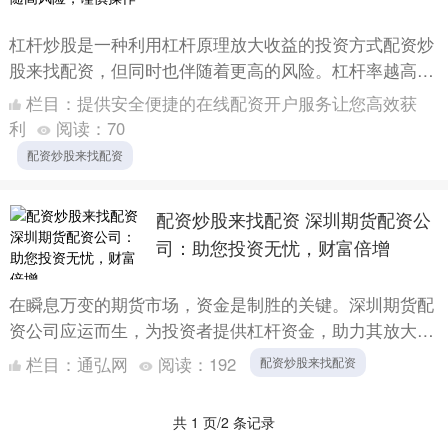
杠杆炒股是一种利用杠杆原理放大收益的投资方式配资炒
股来找配资，但同时也伴随着更高的风险。杠杆率越高，
潜在收益越大，但亏损的风险也越大。 恒信配资成立于
栏目：
提供安全便捷的在线配资开户服务让您高效获
2014年....
利
阅读：
70
配资炒股来找配资
配资炒股来找配资 深圳期货配资公
司：助您投资无忧，财富倍增
在瞬息万变的期货市场，资金是制胜的关键。深圳期货配
资公司应运而生，为投资者提供杠杆资金，助力其放大收
益，实现财富倍增。 2. 平台的资金安全性：选择一个有
栏目：
通弘网
阅读：
192
配资炒股来找配资
较高资....
共 1 页/2 条记录