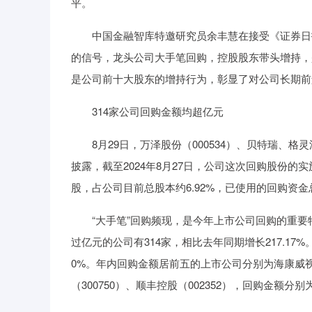
平。
中国金融智库特邀研究员余丰慧在接受《证券日报
的信号，龙头公司大手笔回购，控股股东带头增持，
是公司前十大股东的增持行为，彰显了对公司长期前
314家公司回购金额均超亿元
8月29日，万泽股份（000534）、贝特瑞、格
披露，截至2024年8月27日，公司这次回购股份的
股，占公司目前总股本约6.92%，已使用的回购资金总
“大手笔”回购频现，是今年上市公司回购的重要特
过亿元的公司有314家，相比去年同期增长217.17
0%。年内回购金额居前五的上市公司分别为海康威视（0
（300750）、顺丰控股（002352），回购金额分别为28