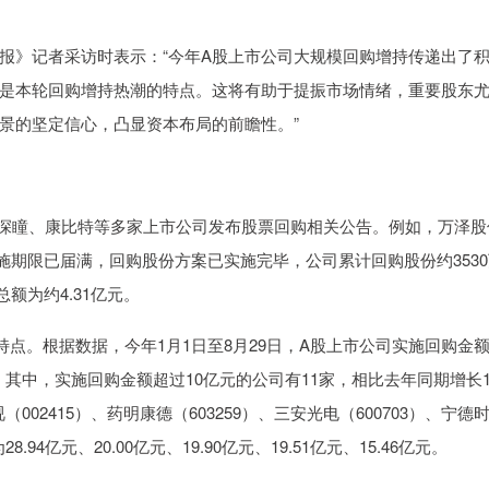
》记者采访时表示：“今年A股上市公司大规模回购增持传递出了
是本轮回购增持热潮的特点。这将有助于提振市场情绪，重要股东
景的坚定信心，凸显资本布局的前瞻性。”
灵深瞳、康比特等多家上市公司发布股票回购相关公告。例如，万泽股
实施期限已届满，回购股份方案已实施完毕，公司累计回购股份约353
额为约4.31亿元。
点。根据数据，今年1月1日至8月29日，A股上市公司实施回购金
%。其中，实施回购金额超过10亿元的公司有11家，相比去年同期增长1
02415）、药明康德（603259）、三安光电（600703）、宁德
.94亿元、20.00亿元、19.90亿元、19.51亿元、15.46亿元。