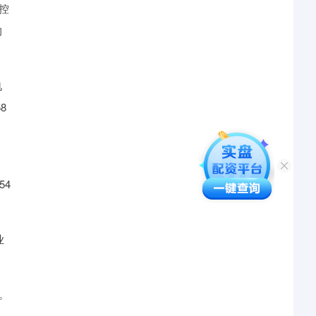
控
的
电
8
54
业
。