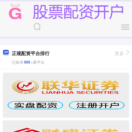
正规配资平台排行
更多
已收录
999
+家平台