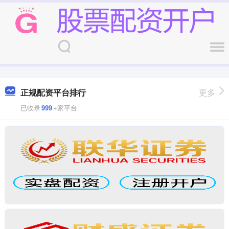
正规配资平台排行
更多
已收录
999
+家平台